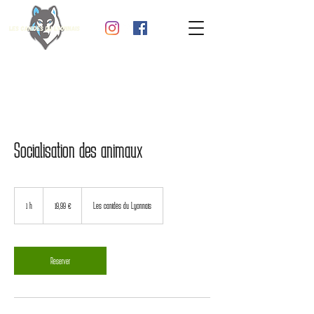
Socialisation des animaux
19,99
euros
1 h
1
19,99 €
Les canidés du Lyonnais
Réserver