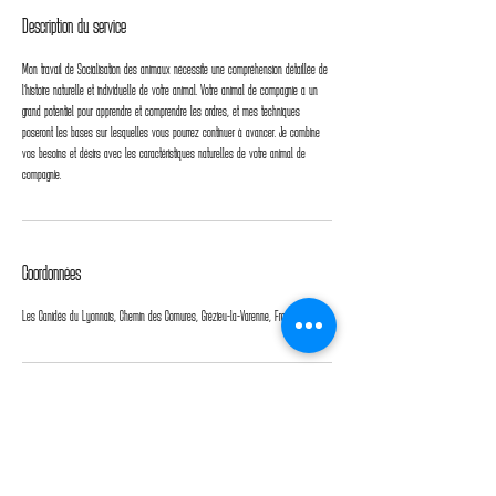
Description du service
Mon travail de Socialisation des animaux nécessite une compréhension détaillée de
l'histoire naturelle et individuelle de votre animal. Votre animal de compagnie a un
grand potentiel pour apprendre et comprendre les ordres, et mes techniques
poseront les bases sur lesquelles vous pourrez continuer à avancer. Je combine
vos besoins et désirs avec les caractéristiques naturelles de votre animal de
compagnie.
Coordonnées
Les Canidés du Lyonnais, Chemin des Cornures, Grézieu-la-Varenne, France
©2026 par Les canidés du Lyonnais.
Mentions légales
/
CGU
Siret :
81311642300019
/
80895729400040